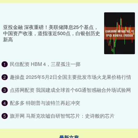
亚投金融 深夜重磅！美联储降息25个基点，
中国资产收涨，道指涨近500点，白银创历史
新高
民信配资 HBM 4，三星孤注一掷
1
趣操盘 2025年5月2日全国主要批发市场火龙果价格行情
2
点搭网配资 我国建成全球首个6G通智感融合外场试验网
3
配多多 特朗普与波特兰再起冲突
4
旗开网 马斯克吹嘘自研智驾芯片：史诗般的芯片
5
最新文章