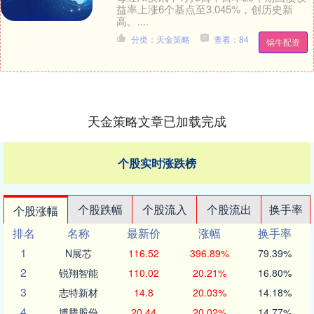
益率上涨6个基点至3.045%，创历史新
高。....
分类：天金策略
查看：84
锅牛配资
天金策略文章已加载完成
个股实时涨跌榜
个股跌幅
个股流入
个股流出
换手率
个股涨幅
排名
名称
最新价
涨幅
换手率
1
N展芯
116.52
396.89%
79.39%
2
锐翔智能
110.02
20.21%
16.80%
3
志特新材
14.8
20.03%
14.18%
4
博腾股份
20.44
20.02%
14.77%