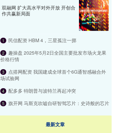
双融网 扩大高水平对外开放 开创合
作共赢新局面
民信配资 HBM 4，三星孤注一掷
1
趣操盘 2025年5月2日全国主要批发市场火龙果
2
价格行情
点搭网配资 我国建成全球首个6G通智感融合外
3
场试验网
配多多 特朗普与波特兰再起冲突
4
旗开网 马斯克吹嘘自研智驾芯片：史诗般的芯片
5
最新文章