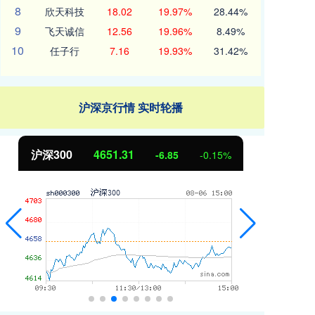
8
欣天科技
18.02
19.97%
28.44%
9
飞天诚信
12.56
19.96%
8.49%
10
任子行
7.16
19.93%
31.42%
沪深京行情 实时轮播
北证50
1122.88
创
3.42
0.30%