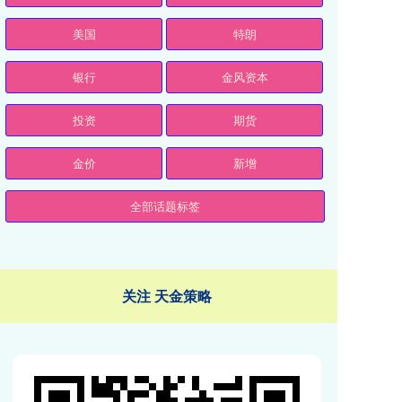
美国
特朗
银行
金风资本
投资
期货
金价
新增
全部话题标签
关注 天金策略