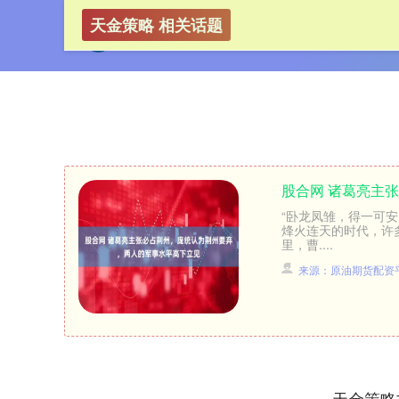
天金策略 相关话题
股合网 诸葛亮主
“卧龙凤雏，得一可
烽火连天的时代，许
里，曹....
来源：原油期货配资
天金策略