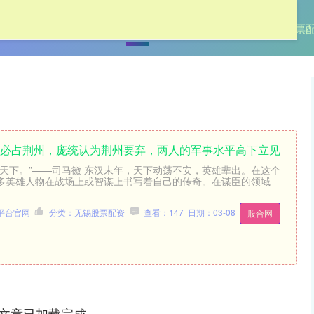
首页
天金策略
无锡股票配资
线上股票
张必占荆州，庞统认为荆州要弃，两人的军事水平高下立见
安天下。”——司马徽 东汉末年，天下动荡不安，英雄辈出。在这个
多英雄人物在战场上或智谋上书写着自己的传奇。在谋臣的领域
平台官网
分类：无锡股票配资
查看：147
日期：03-08
股合网
文章已加载完成