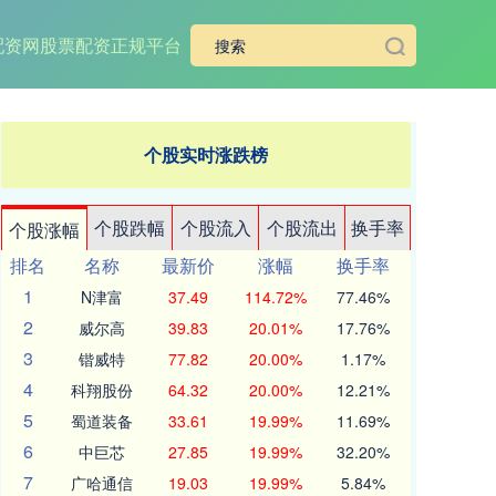
配资网
股票配资正规平台
个股实时涨跌榜
个股跌幅
个股流入
个股流出
换手率
个股涨幅
排名
名称
最新价
涨幅
换手率
1
N津富
37.49
114.72%
77.46%
2
威尔高
39.83
20.01%
17.76%
3
锴威特
77.82
20.00%
1.17%
4
科翔股份
64.32
20.00%
12.21%
5
蜀道装备
33.61
19.99%
11.69%
6
中巨芯
27.85
19.99%
32.20%
7
广哈通信
19.03
19.99%
5.84%