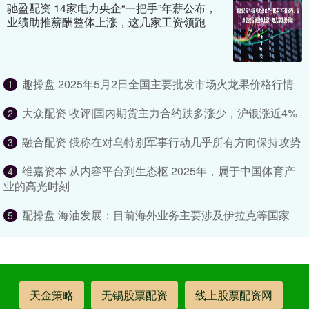
驰盈配资 14家电力央企“一把手”年薪公布，
业绩助推薪酬整体上涨，这几家工资领跑
趣操盘 2025年5月2日全国主要批发市场火龙果价格行情
1
大众配资 收评|国内期货主力合约跌多涨少，沪银涨近4%
2
融合配资 俄称在对乌特别军事行动几乎所有方向保持攻势
3
维嘉资本 从内容平台到生态枢 2025年，属于中国体育产
4
业的高光时刻
配操盘 海油发展：目前海外业务主要涉及伊拉克等国家
5
天金策略
无锡股票配资
线上股票配资网