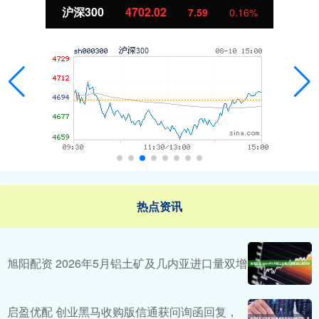
深300
4702.02
北
7.59
0.16%
热点资讯
旭阳配资 2026年5月铝土矿及几内亚进口量双增
启盈优配 创业黑马收购版信通获问询函回复，