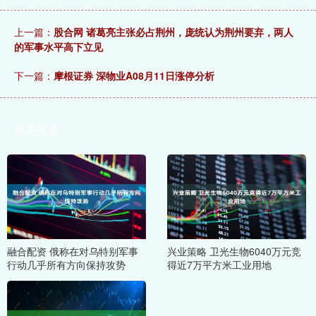
上一篇：
股合网 诸葛亮主张必占荆州，庞统认为荆州要弃，两人
的军事水平高下立见
下一篇：
摩根证券 深物业A08月11日涨停分析
相关文章
融合配资 俄称在对乌特别军事
兴业策略 卫光生物6040万元竞
行动几乎所有方向保持攻势
得近7万平方米工业用地