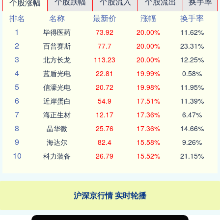
个股跌幅
个股流入
个股流出
换手率
个股涨幅
排名
名称
最新价
涨幅
换手率
1
毕得医药
73.92
20.00%
11.62%
2
百普赛斯
77.7
20.00%
23.31%
3
北方长龙
113.23
20.00%
12.25%
4
蓝盾光电
22.81
19.99%
0.58%
5
信濠光电
20.72
19.98%
11.95%
6
近岸蛋白
54.9
17.51%
11.39%
7
海正生材
12.17
17.36%
6.47%
8
晶华微
25.76
17.36%
14.66%
9
海达尔
82.4
15.58%
9.26%
10
科力装备
26.79
15.52%
21.15%
沪深京行情 实时轮播