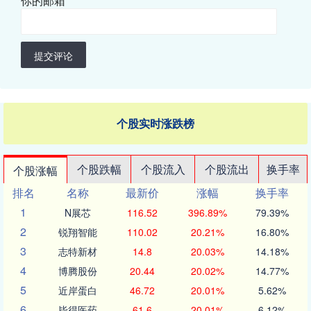
你的邮箱
*
提交评论
个股实时涨跌榜
个股跌幅
个股流入
个股流出
换手率
个股涨幅
排名
名称
最新价
涨幅
换手率
1
N展芯
116.52
396.89%
79.39%
2
锐翔智能
110.02
20.21%
16.80%
3
志特新材
14.8
20.03%
14.18%
4
博腾股份
20.44
20.02%
14.77%
5
近岸蛋白
46.72
20.01%
5.62%
6
毕得医药
61.6
20.01%
6.12%