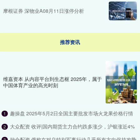
摩根证券 深物业A08月11日涨停分析
推荐资讯
维嘉资本 从内容平台到生态枢 2025年，属于
中国体育产业的高光时刻
趣操盘 2025年5月2日全国主要批发市场火龙果价格行情
1
大众配资 收评|国内期货主力合约跌多涨少，沪银涨近4%
2
融合配资 俄称在对乌特别军事行动几乎所有方向保持攻势
3